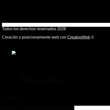
Todos los derechos reservados 2026
Creación y posicionamiento web con
CreativoWeb
©
Inicio
Desarrollo Web
Marketing Digital
Nosotros
Blog
Términos y condiciones
Contacto
Acceder
Nombre de usuario o correo electrónico
*