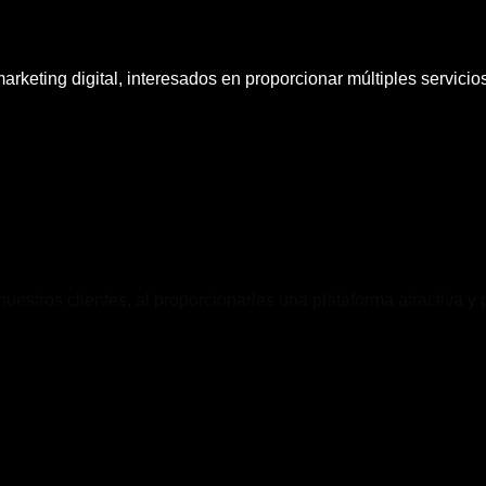
rketing digital, interesados en proporcionar múltiples servici
estros clientes, al proporcionarles una plataforma atractiva y 