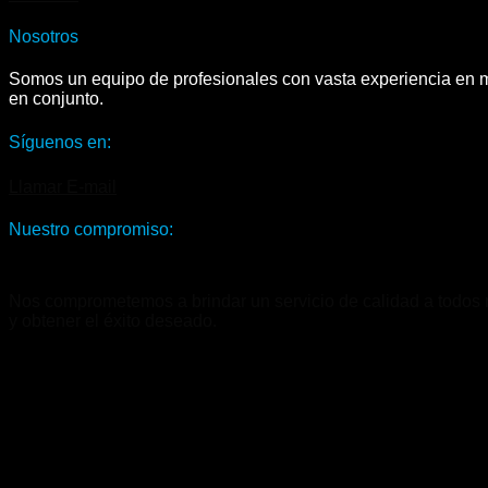
Nosotros
Somos un equipo de profesionales con vasta experiencia en ma
en conjunto.
Síguenos en:
Llamar
E-mail
Nuestro compromiso:
Nos comprometemos a brindar un servicio de calidad a todos nu
y obtener el éxito deseado.