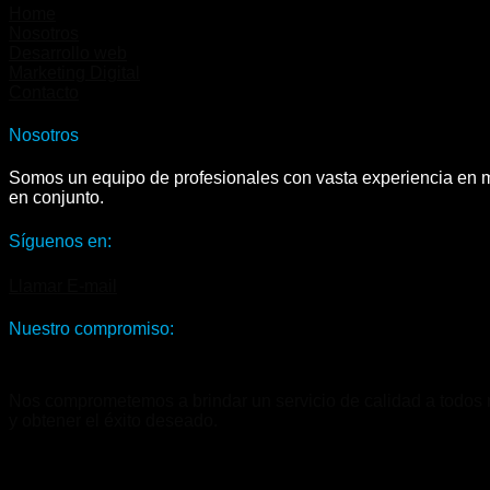
Home
Nosotros
Desarrollo web
Marketing Digital
Contacto
Nosotros
Somos un equipo de profesionales con vasta experiencia en ma
en conjunto.
Síguenos en:
Llamar
E-mail
Nuestro compromiso:
Nos comprometemos a brindar un servicio de calidad a todos nu
y obtener el éxito deseado.