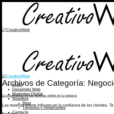
Saltar
al
contenido
Archivos de Categoría:
Negocio
Inicio
Desarrollo Web
Marketing Digital
La importancia de las reseñas online en tu negocio
Nosotros
Blog
Las reseñas online influyen en la confianza de los clientes. 
Términos y condiciones
Contacto
Nosotros