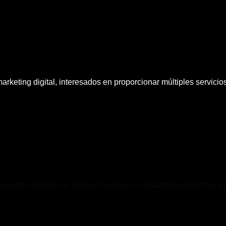
rketing digital, interesados en proporcionar múltiples servici
estros clientes, al proporcionarles una plataforma atractiva y 