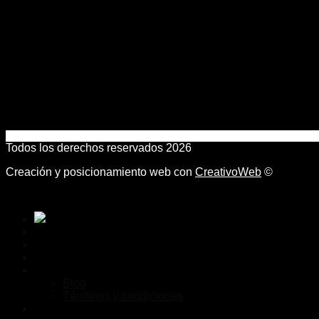
Todos los derechos reservados 2026
Creación y posicionamiento web con
CreativoWeb
©
Inicio
Desarrollo Web
Marketing Digital
Nosotros
Blog
Términos y condiciones
Contacto